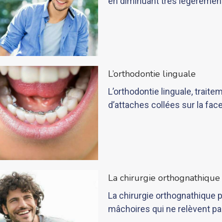
en diminuant très légèrement 
t
L’orthodontie linguale
L’orthodontie linguale, traite
d’attaches collées sur la fac
La chirurgie orthognathique
La chirurgie orthognathique p
mâchoires qui ne relèvent pa