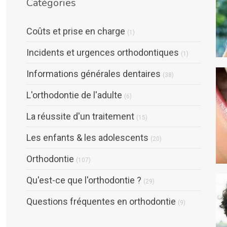
Catégories
Articles Count
Coûts et prise en charge
(1)
Articles Coun
Incidents et urgences orthodontiques
(1)
Articles Count
Informations générales dentaires
(38)
Articles Count
L'orthodontie de l'adulte
(6)
Articles Count
La réussite d'un traitement
(15)
Articles Count
Les enfants & les adolescents
(20)
Articles Count
Orthodontie
(107)
Articles Count
Qu'est-ce que l'orthodontie ?
(29)
Articles Count
Questions fréquentes en orthodontie
(9)