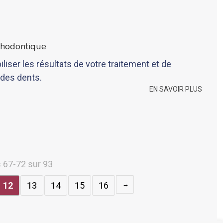
thodontique
liser les résultats de votre traitement et de
 des dents.
EN SAVOIR PLUS
s 67-72 sur 93
12
13
14
15
16