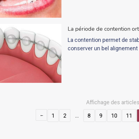
La période de contention or
La contention permet de stabi
conserver un bel alignement
Affichage des article
1
2
…
8
9
10
11