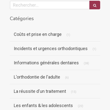
Rechercher
Catégories
Articles Count
Coûts et prise en charge
(1)
Articles C
Incidents et urgences orthodontiques
(1)
Articles Count
Informations générales dentaires
(38)
Articles Count
L'orthodontie de l'adulte
(6)
Articles Count
La réussite d'un traitement
(15)
Articles Count
Les enfants & les adolescents
(20)