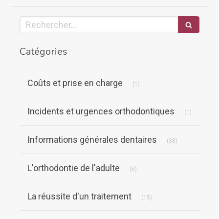
Rechercher
Catégories
Articles Count
Coûts et prise en charge
(1)
Articles C
Incidents et urgences orthodontiques
(1)
Articles Count
Informations générales dentaires
(38)
Articles Count
L'orthodontie de l'adulte
(6)
Articles Count
La réussite d'un traitement
(15)
Articles Count