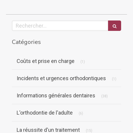
Rechercher
Catégories
Articles Count
Coûts et prise en charge
(1)
Articles C
Incidents et urgences orthodontiques
(1)
Articles Count
Informations générales dentaires
(38)
Articles Count
L'orthodontie de l'adulte
(6)
Articles Count
La réussite d'un traitement
(15)