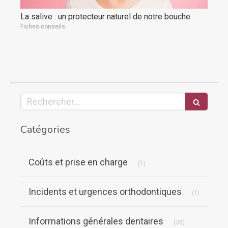
La salive : un protecteur naturel de notre bouche
Fiches conseils
Rechercher
Catégories
Articles Count
Coûts et prise en charge
(1)
Articles C
Incidents et urgences orthodontiques
(1)
Articles Count
Informations générales dentaires
(38)